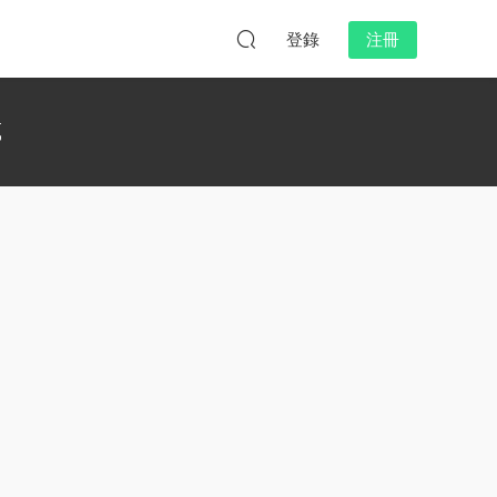
登錄
注冊
載