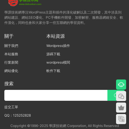
學課技術網專注WordPress主題和插件的漢化破解以及二次開發，其中涉及到
網站建設、網站SEO優化、PC手機軟件開發、加密解密、服務器網絡安全、軟
件漢化，同時也會和大家分享一些互聯網的學習資料。
關于
本站資源
關于我們
Wordpress插件
本站服務
源碼下載
行業新聞
wordpress模闆
網站優化
軟件下載
搜索
提交工單
QQ：125252828
Copyright ©1996-2025 學課技術網 Corporation, All Rights Reserved