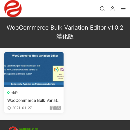
WooCommerce Bulk Variation Editor v1.0.2
漢化版
插件
WooCommerce Bulk Variatio
n Editor v1.0.2
2021-01-27
35