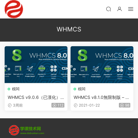
WHMCS
模闆
模闆
WHMCS v9.0.6（已漢化）–
WHMCS v8.1.0無限制版 – 虛
虛拟主機計費和自動化平台
拟主機自動計費平台
3周前
112
2021-01-22
98