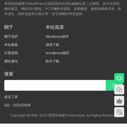
學課技術網專注WordPress主題和插件的漢化破解以及二次開發，其中涉及到
網站建設、網站SEO優化、PC手機軟件開發、加密解密、服務器網絡安全、軟
件漢化，同時也會和大家分享一些互聯網的學習資料。
關于
本站資源
關于我們
Wordpress插件
本站服務
源碼下載
行業新聞
wordpress模闆
網站優化
軟件下載
搜索
提交工單
QQ：125252828
Copyright ©1996-2025 學課技術網 Corporation, All Rights Reserved