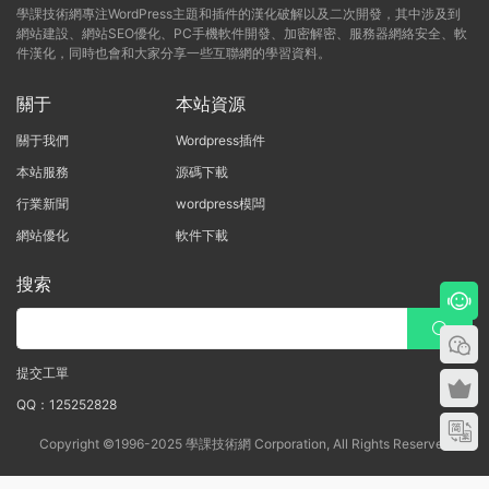
學課技術網專注WordPress主題和插件的漢化破解以及二次開發，其中涉及到
網站建設、網站SEO優化、PC手機軟件開發、加密解密、服務器網絡安全、軟
件漢化，同時也會和大家分享一些互聯網的學習資料。
關于
本站資源
關于我們
Wordpress插件
本站服務
源碼下載
行業新聞
wordpress模闆
網站優化
軟件下載
搜索
提交工單
QQ：125252828
Copyright ©1996-2025 學課技術網 Corporation, All Rights Reserved