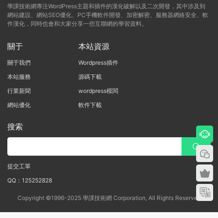
學課技術網專注WordPress主題和插件的漢化破解以及二次開發，其中涉及到
網站建設、網站SEO優化、PC手機軟件開發、加密解密、服務器網絡安全、軟
件漢化，同時也會和大家分享一些互聯網的學習資料。
關于
本站資源
關于我們
Wordpress插件
本站服務
源碼下載
行業新聞
wordpress模闆
網站優化
軟件下載
搜索
提交工單
QQ：125252828
Copyright ©1996-2025 學課技術網 Corporation, All Rights Reserved