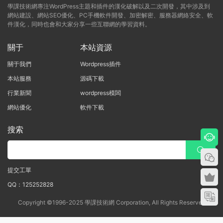
學課技術網專注WordPress主題和插件的漢化破解以及二次開發，其中涉及到
網站建設、網站SEO優化、PC手機軟件開發、加密解密、服務器網絡安全、軟
件漢化，同時也會和大家分享一些互聯網的學習資料。
關于
本站資源
關于我們
Wordpress插件
本站服務
源碼下載
行業新聞
wordpress模闆
網站優化
軟件下載
搜索
提交工單
QQ：125252828
Copyright ©1996-2025 學課技術網 Corporation, All Rights Reserved