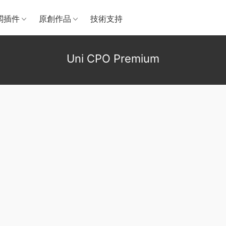
闆插件
原創作品
技術支持
Uni CPO Premium