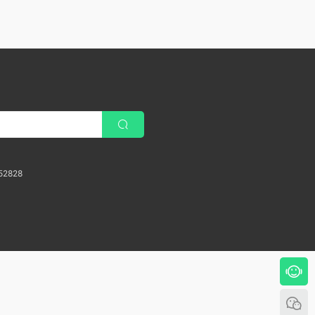
52828