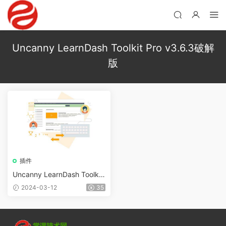
Uncanny LearnDash Toolkit Pro v3.6.3破解
版
插件
Uncanny LearnDash Toolkit
Pro v4.20無限制版
2024-03-12
35