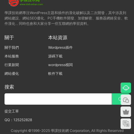
學課技術網專注WordPress主題和插件的漢化破解以及二次開發，其中涉及到
網站建設、網站SEO優化、PC手機軟件開發、加密解密、服務器網絡安全、軟
件漢化，同時也會和大家分享一些互聯網的學習資料。
關于
本站資源
關于我們
Wordpress插件
本站服務
源碼下載
行業新聞
wordpress模闆
網站優化
軟件下載
搜索
提交工單
QQ：125252828
Copyright ©1996-2025 學課技術網 Corporation, All Rights Reserved