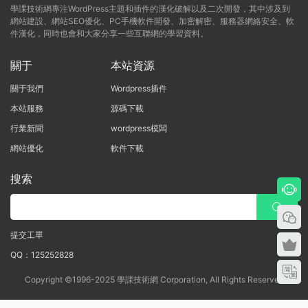
學課技術網專注WordPress主題和插件的漢化破解以及二次開發，其中涉及到
網站建設、網站SEO優化、PC手機軟件開發、加密解密、服務器網絡安全、軟
件漢化，同時也會和大家分享一些互聯網的學習資料。
關于
本站資源
關于我們
Wordpress插件
本站服務
源碼下載
行業新聞
wordpress模闆
網站優化
軟件下載
搜索
提交工單
QQ：125252828
Copyright ©1996-2025 學課技術網 Corporation, All Rights Reserved