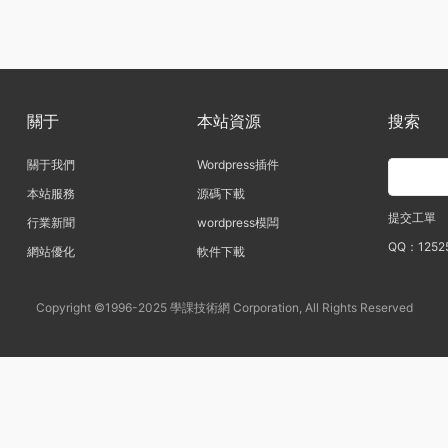
關于
本站資源
搜索
關于我們
Wordpress插件
本站服務
源碼下載
提交工單
行業新聞
wordpress模闆
QQ：1252
網站優化
軟件下載
Copyright ©1996-2025 學課技術網 Corporation, All Rights Reserved