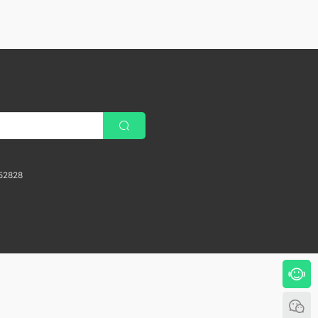
52828