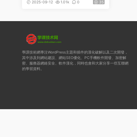
ss競賽插件
2025-09-12
1.01k
0
35
學課技術網專注WordPress主題和插件的漢化破解以及二次開發，
其中涉及到網站建設、網站SEO優化、PC手機軟件開發、加密解
密、服務器網絡安全、軟件漢化，同時也會和大家分享一些互聯網
的學習資料。