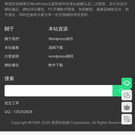
學課技術網專注WordPress主題和插件的漢化破解以及二次開發，其中涉及到
網站建設、網站SEO優化、PC手機軟件開發、加密解密、服務器網絡安全、軟
件漢化，同時也會和大家分享一些互聯網的學習資料。
關于
本站資源
關于我們
Wordpress插件
本站服務
源碼下載
行業新聞
wordpress模闆
網站優化
軟件下載
搜索
提交工單
QQ：125252828
Copyright ©1996-2025 學課技術網 Corporation, All Rights Reserved