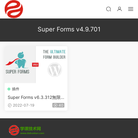
Super Forms v4.9.701
插件
Super Forms v6.3.312無限
制版（已漢化） – WordPress
2022-07-19
40
表格插件