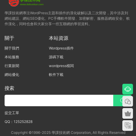
學課技術網專注WordPress主題和插件的漢化破解以及二次開發，其中涉及到
網站建設、網站SEO優化、PC手機軟件開發、加密解密、服務器網絡安全、軟
件漢化，同時也會和大家分享一些互聯網的學習資料。
關于
本站資源
關于我們
Wordpress插件
本站服務
源碼下載
行業新聞
wordpress模闆
網站優化
軟件下載
搜索
提交工單
QQ：125252828
Copyright ©1996-2025 學課技術網 Corporation, All Rights Reserved