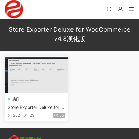
Store Exporter Deluxe for WooCommerce
v4.8漢化版
插件
Store Exporter Deluxe for W
ooCommerce v4.8
2021-01-29
35