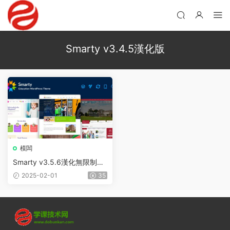
Smarty v3.4.5漢化版
模闆
Smarty v3.5.6漢化無限制版
–WordPress教育主題
2025-02-01
35