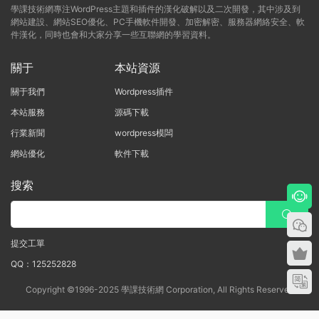
學課技術網專注WordPress主題和插件的漢化破解以及二次開發，其中涉及到
網站建設、網站SEO優化、PC手機軟件開發、加密解密、服務器網絡安全、軟
件漢化，同時也會和大家分享一些互聯網的學習資料。
關于
本站資源
關于我們
Wordpress插件
本站服務
源碼下載
行業新聞
wordpress模闆
網站優化
軟件下載
搜索
提交工單
QQ：125252828
Copyright ©1996-2025 學課技術網 Corporation, All Rights Reserved