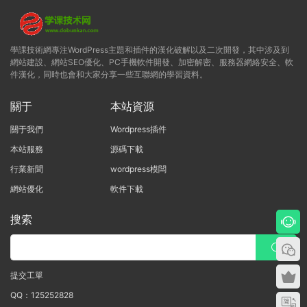
學課技術網專注WordPress主題和插件的漢化破解以及二次開發，其中涉及到
網站建設、網站SEO優化、PC手機軟件開發、加密解密、服務器網絡安全、軟
件漢化，同時也會和大家分享一些互聯網的學習資料。
關于
本站資源
關于我們
Wordpress插件
本站服務
源碼下載
行業新聞
wordpress模闆
網站優化
軟件下載
搜索
提交工單
QQ：125252828