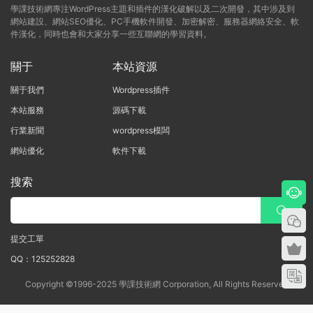
學課技術網專注WordPress主題和插件的漢化破解以及二次開發，其中涉及到
網站建設、網站SEO優化、PC手機軟件開發、加密解密、服務器網絡安全、軟
件漢化，同時也會和大家分享一些互聯網的學習資料。
關于
本站資源
關于我們
Wordpress插件
本站服務
源碼下載
行業新聞
wordpress模闆
網站優化
軟件下載
搜索
提交工單
QQ：125252828
Copyright ©1996-2025 學課技術網 Corporation, All Rights Reserved