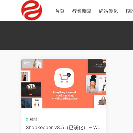
首頁
行業新聞
網站優化
模
模闆
Shopkeeper v8.5（已漢化） – Wo