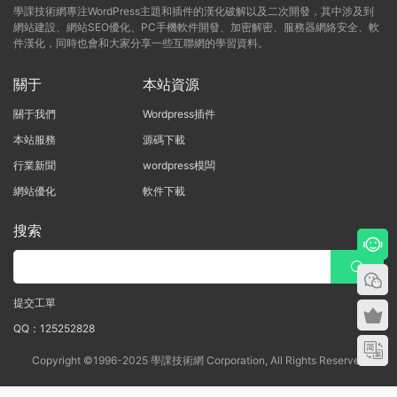
學課技術網專注WordPress主題和插件的漢化破解以及二次開發，其中涉及到
網站建設、網站SEO優化、PC手機軟件開發、加密解密、服務器網絡安全、軟
件漢化，同時也會和大家分享一些互聯網的學習資料。
關于
本站資源
關于我們
Wordpress插件
本站服務
源碼下載
行業新聞
wordpress模闆
網站優化
軟件下載
搜索
提交工單
QQ：125252828
Copyright ©1996-2025 學課技術網 Corporation, All Rights Reserved