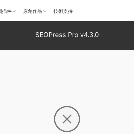
闆插件
原創作品
技術支持
SEOPress Pro v4.3.0