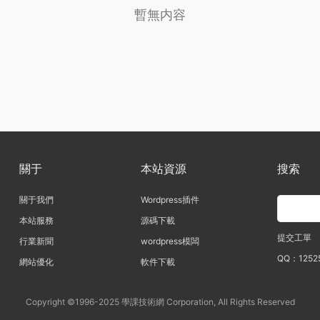
暫無内容
關于
本站資源
搜索
關于我們
Wordpress插件
本站服務
源碼下載
提交工單
行業新聞
wordpress模闆
QQ：1252
網站優化
軟件下載
Copyright ©1996-2025 學課技術網 Corporation, All Rights Reserved