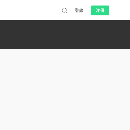
登錄
注冊