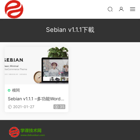
Sebian v1.1.1下載
模闆
Sebian v1.1.1 –多功能WordPr
ess WooCommerce主題
2021-01-27
35