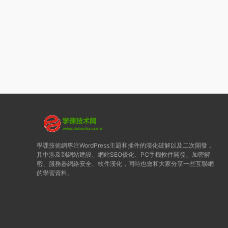
學課技術網專注WordPress主題和插件的漢化破解以及二次開發，
其中涉及到網站建設、網站SEO優化、PC手機軟件開發、加密解
密、服務器網絡安全、軟件漢化，同時也會和大家分享一些互聯網
的學習資料。