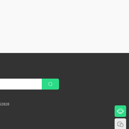
52828