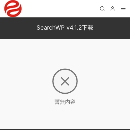
SearchWP v4.1.2下載
暫無内容