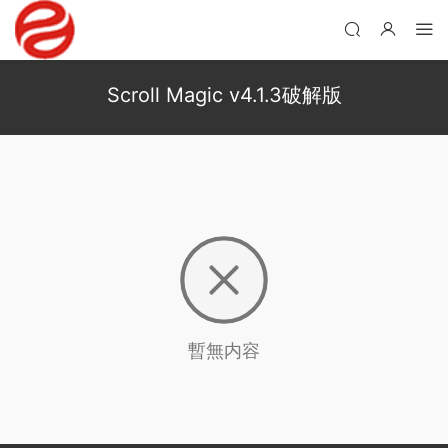
Scroll Magic v4.1.3破解版
暫無内容