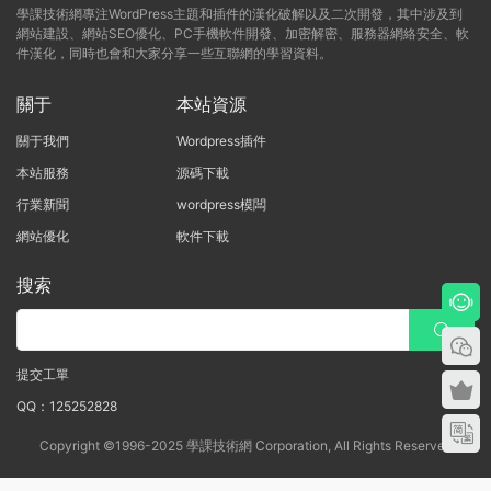
學課技術網專注WordPress主題和插件的漢化破解以及二次開發，其中涉及到
網站建設、網站SEO優化、PC手機軟件開發、加密解密、服務器網絡安全、軟
件漢化，同時也會和大家分享一些互聯網的學習資料。
關于
本站資源
關于我們
Wordpress插件
本站服務
源碼下載
行業新聞
wordpress模闆
網站優化
軟件下載
搜索
提交工單
QQ：125252828
Copyright ©1996-2025 學課技術網 Corporation, All Rights Reserved