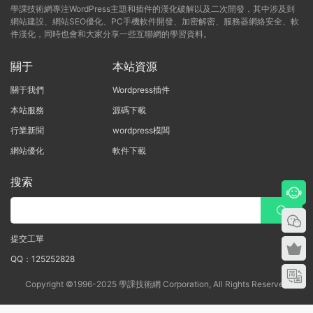
學課技術網專注WordPress主題和插件的漢化破解以及二次開發，其中涉及到
網站建設、網站SEO優化、PC手機軟件開發、加密解密、服務器網絡安全、軟
件漢化，同時也會和大家分享一些互聯網的學習資料。
關于
本站資源
關于我們
Wordpress插件
本站服務
源碼下載
行業新聞
wordpress模闆
網站優化
軟件下載
搜索
提交工單
QQ：125252828
Copyright ©1996-2025 學課技術網 Corporation, All Rights Reserved