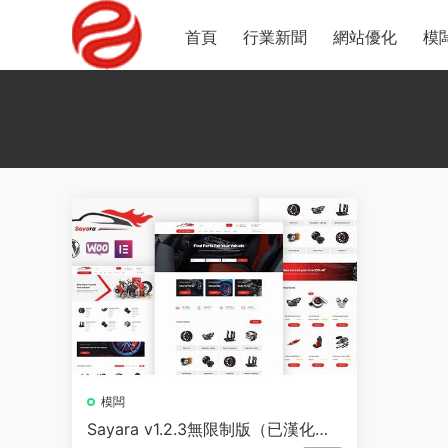
首頁
行業新聞
網站優化
模
模闆
Sayara v1.2.3無限制版（已漢化）