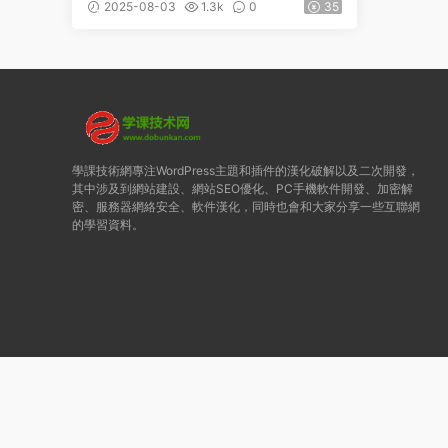
功能主題
2025-08-03
1.3k
0
35
學課技術網專注WordPress主題和插件的漢化破解以及二次開發，
其中涉及到網站建設、網站SEO優化、PC手機軟件開發、加密解
密、服務器網絡安全、軟件漢化，同時也會和大家分享一些互聯網
的學習資料。