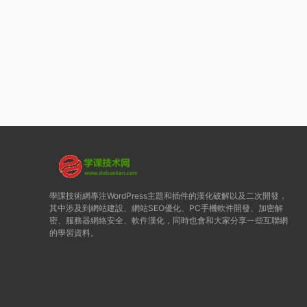
學課技術網專注WordPress主題和插件的漢化破解以及二次開發，
其中涉及到網站建設、網站SEO優化、PC手機軟件開發、加密解
密、服務器網絡安全、軟件漢化，同時也會和大家分享一些互聯網
的學習資料。