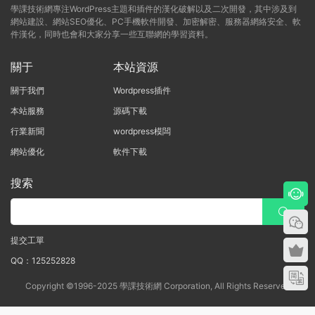
學課技術網專注WordPress主題和插件的漢化破解以及二次開發，其中涉及到
網站建設、網站SEO優化、PC手機軟件開發、加密解密、服務器網絡安全、軟
件漢化，同時也會和大家分享一些互聯網的學習資料。
關于
本站資源
關于我們
Wordpress插件
本站服務
源碼下載
行業新聞
wordpress模闆
網站優化
軟件下載
搜索
提交工單
QQ：125252828
Copyright ©1996-2025 學課技術網 Corporation, All Rights Reserved