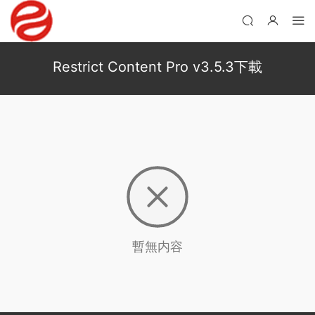
Restrict Content Pro v3.5.3下載
暫無内容