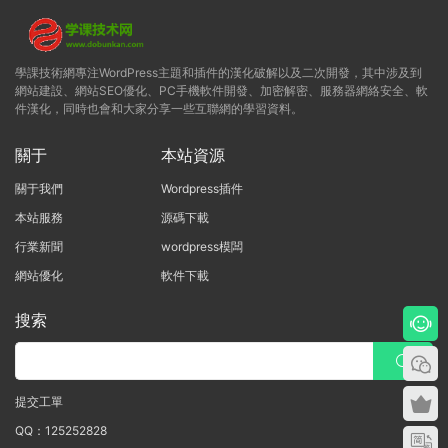
學課技術網專注WordPress主題和插件的漢化破解以及二次開發，其中涉及到
網站建設、網站SEO優化、PC手機軟件開發、加密解密、服務器網絡安全、軟
件漢化，同時也會和大家分享一些互聯網的學習資料。
關于
本站資源
關于我們
Wordpress插件
本站服務
源碼下載
行業新聞
wordpress模闆
網站優化
軟件下載
搜索
提交工單
QQ：125252828