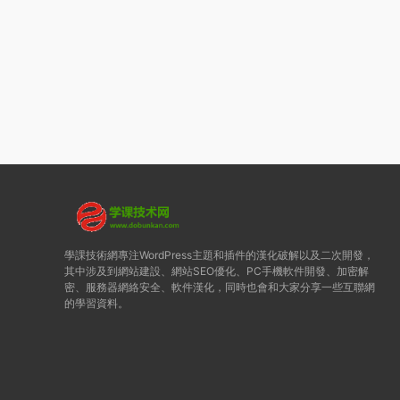
學課技術網專注WordPress主題和插件的漢化破解以及二次開發，
其中涉及到網站建設、網站SEO優化、PC手機軟件開發、加密解
密、服務器網絡安全、軟件漢化，同時也會和大家分享一些互聯網
的學習資料。