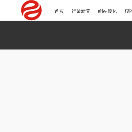
首頁
行業新聞
網站優化
模