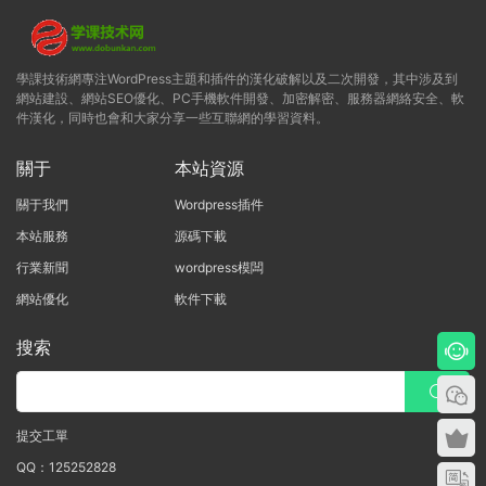
學課技術網專注WordPress主題和插件的漢化破解以及二次開發，其中涉及到
網站建設、網站SEO優化、PC手機軟件開發、加密解密、服務器網絡安全、軟
件漢化，同時也會和大家分享一些互聯網的學習資料。
關于
本站資源
關于我們
Wordpress插件
本站服務
源碼下載
行業新聞
wordpress模闆
網站優化
軟件下載
搜索
提交工單
QQ：125252828