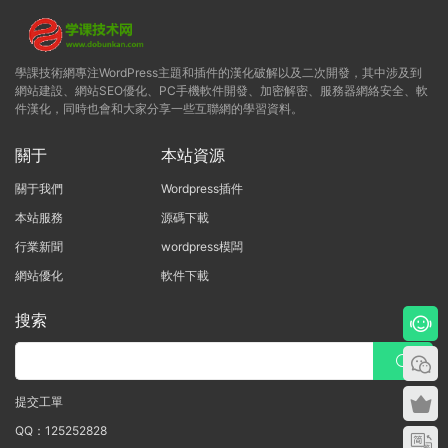
學課技術網專注WordPress主題和插件的漢化破解以及二次開發，其中涉及到
網站建設、網站SEO優化、PC手機軟件開發、加密解密、服務器網絡安全、軟
件漢化，同時也會和大家分享一些互聯網的學習資料。
關于
本站資源
關于我們
Wordpress插件
本站服務
源碼下載
行業新聞
wordpress模闆
網站優化
軟件下載
搜索
提交工單
QQ：125252828