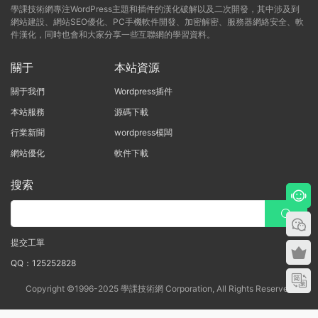
學課技術網專注WordPress主題和插件的漢化破解以及二次開發，其中涉及到
網站建設、網站SEO優化、PC手機軟件開發、加密解密、服務器網絡安全、軟
件漢化，同時也會和大家分享一些互聯網的學習資料。
關于
本站資源
關于我們
Wordpress插件
本站服務
源碼下載
行業新聞
wordpress模闆
網站優化
軟件下載
搜索
提交工單
QQ：125252828
Copyright ©1996-2025 學課技術網 Corporation, All Rights Reserved