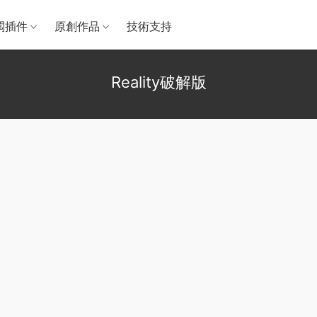
闆插件
原創作品
技術支持
Reality破解版