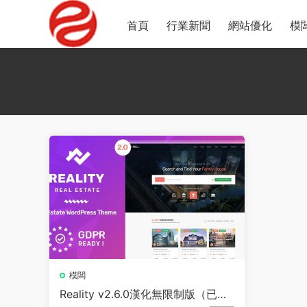
首頁
行業新聞
網站優化
模
模闆
Reality v2.6.0漢化無限制版（已漢