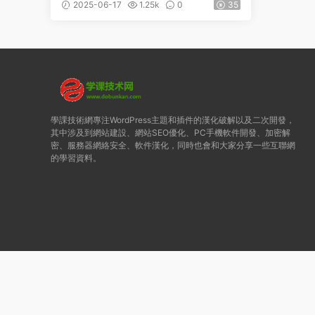
v4.4.8無限制版
2025-06-17
1.25k
0
35
學課技術網專注WordPress主題和插件的漢化破解以及二次開發，
其中涉及到網站建設、網站SEO優化、PC手機軟件開發、加密解
密、服務器網絡安全、軟件漢化，同時也會和大家分享一些互聯網
的學習資料。