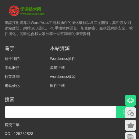
學課技術網專注WordPress主題和插件的漢化破解以及二次開發，其中涉及到
網站建設、網站SEO優化、PC手機軟件開發、加密解密、服務器網絡安全、軟
件漢化，同時也會和大家分享一些互聯網的學習資料。
關于
本站資源
關于我們
Wordpress插件
本站服務
源碼下載
行業新聞
wordpress模闆
網站優化
軟件下載
搜索
提交工單
QQ：125252828