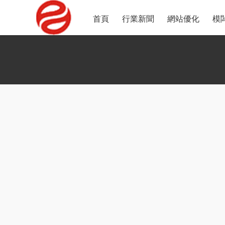
首頁
行業新聞
網站優化
模