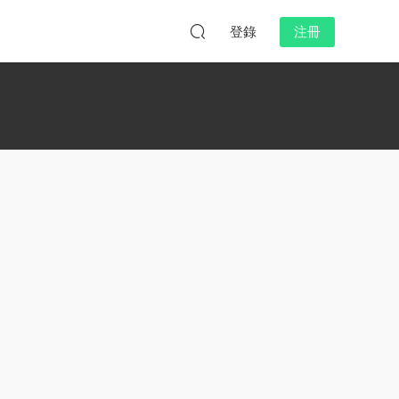
登錄
注冊