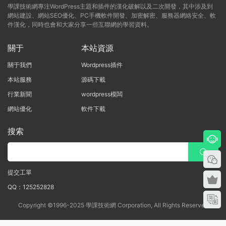
學課技術網專注WordPress主題和插件的漢化破解以及二次開發，其中涉及到
網站建設、網站SEO優化、PC手機軟件開發、加密解密、服務器網絡安全、軟
件漢化，同時也會和大家分享一些互聯網的學習資料。
關于
本站資源
關于我們
Wordpress插件
本站服務
源碼下載
行業新聞
wordpress模闆
網站優化
軟件下載
搜索
提交工單
QQ：125252828
Copyright ©1996-2025 學課技術網 Corporation, All Rights Reserved