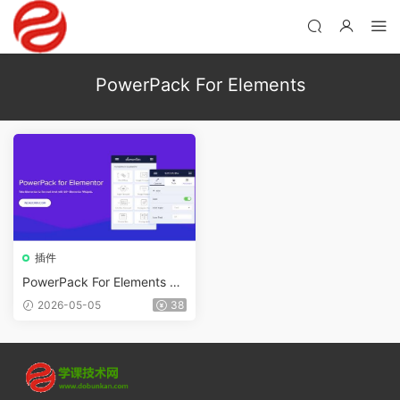
PowerPack For Elements
插件
PowerPack For Elements v2.
13.1（已漢化） – Addons for
2026-05-05
38
Elementor