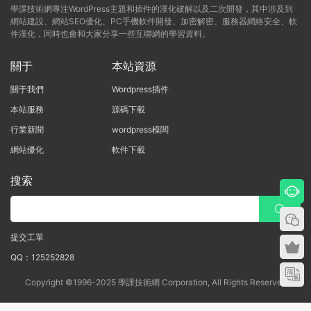
學課技術網專注WordPress主題和插件的漢化破解以及二次開發，其中涉及到
網站建設、網站SEO優化、PC手機軟件開發、加密解密、服務器網絡安全、軟
件漢化，同時也會和大家分享一些互聯網的學習資料。
關于
本站資源
關于我們
Wordpress插件
本站服務
源碼下載
行業新聞
wordpress模闆
網站優化
軟件下載
搜索
提交工單
QQ：125252828
Copyright ©1996-2025 學課技術網 Corporation, All Rights Reserved