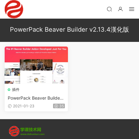
PowerPack Beaver Builder v2.13.4漢化版
插件
PowerPack Beaver Builder
v2.13.4
2021-01-23
35