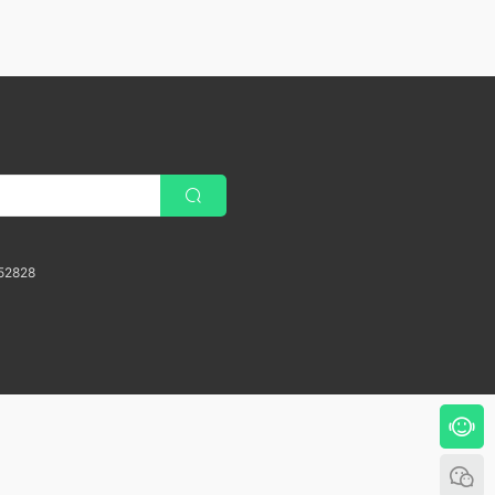
52828