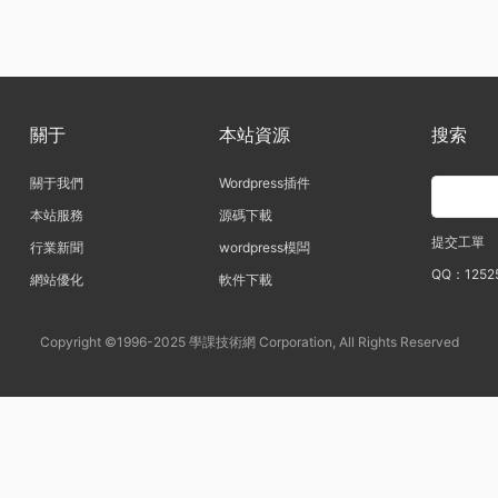
關于
本站資源
搜索
關于我們
Wordpress插件
本站服務
源碼下載
提交工單
行業新聞
wordpress模闆
QQ：1252
網站優化
軟件下載
Copyright ©1996-2025 學課技術網 Corporation, All Rights Reserved