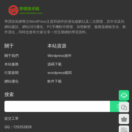
學課技術網專注WordPress主題和插件的漢化破解以及二次開發，其中涉及到
網站建設、網站SEO優化、PC手機軟件開發、加密解密、服務器網絡安全、軟
件漢化，同時也會和大家分享一些互聯網的學習資料。
關于
本站資源
關于我們
Wordpress插件
本站服務
源碼下載
行業新聞
wordpress模闆
網站優化
軟件下載
搜索
提交工單
QQ：125252828