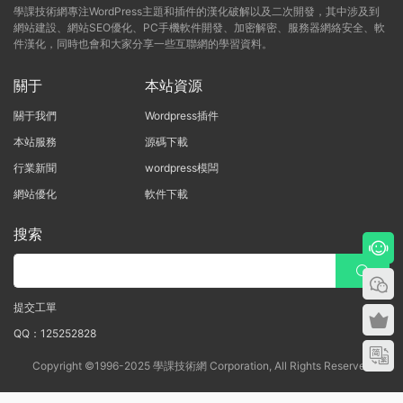
學課技術網專注WordPress主題和插件的漢化破解以及二次開發，其中涉及到
網站建設、網站SEO優化、PC手機軟件開發、加密解密、服務器網絡安全、軟
件漢化，同時也會和大家分享一些互聯網的學習資料。
關于
本站資源
關于我們
Wordpress插件
本站服務
源碼下載
行業新聞
wordpress模闆
網站優化
軟件下載
搜索
提交工單
QQ：125252828
Copyright ©1996-2025 學課技術網 Corporation, All Rights Reserved