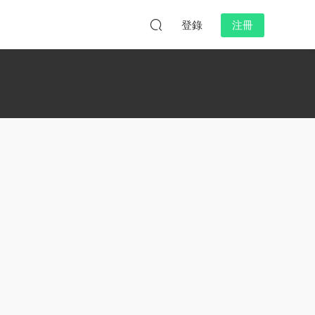
登錄
注冊