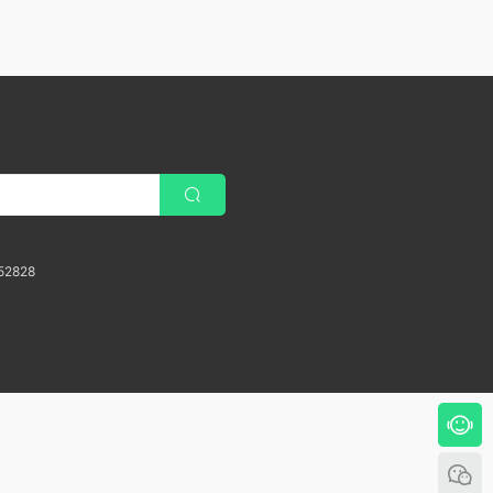
52828