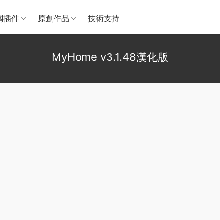
闆插件
原創作品
技術支持
MyHome v3.1.48漢化版