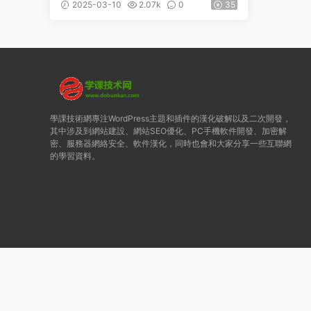
P模因生成器插件
2025-03-10
2.07k
0
35
學課技術網專注WordPress主題和插件的漢化破解以及二次開發，
其中涉及到網站建設、網站SEO優化、PC手機軟件開發、加密解
密、服務器網絡安全、軟件漢化，同時也會和大家分享一些互聯網
的學習資料。