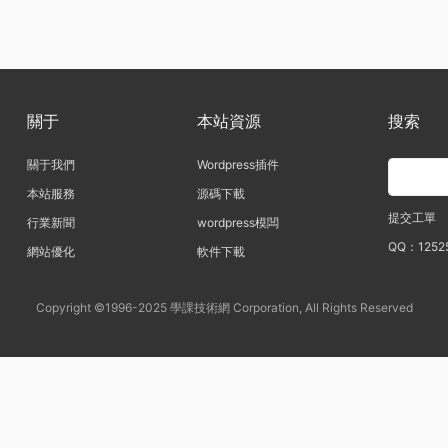
關于
本站資源
搜索
關于我們
Wordpress插件
本站服務
源碼下載
提交工單
行業新聞
wordpress模闆
QQ：1252
網站優化
軟件下載
Copyright ©1996-2025 學課技術網 Corporation, All Rights Reserved