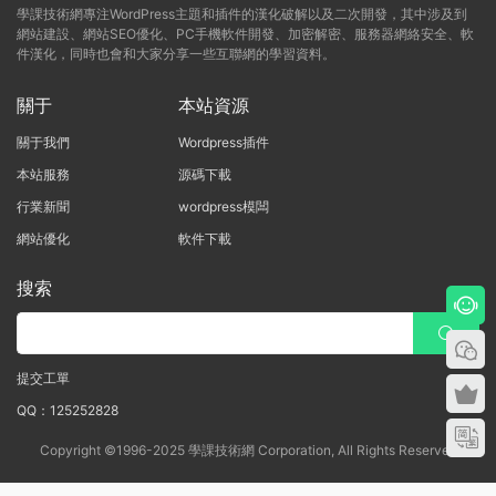
學課技術網專注WordPress主題和插件的漢化破解以及二次開發，其中涉及到
網站建設、網站SEO優化、PC手機軟件開發、加密解密、服務器網絡安全、軟
件漢化，同時也會和大家分享一些互聯網的學習資料。
關于
本站資源
關于我們
Wordpress插件
本站服務
源碼下載
行業新聞
wordpress模闆
網站優化
軟件下載
搜索
提交工單
QQ：125252828
Copyright ©1996-2025 學課技術網 Corporation, All Rights Reserved