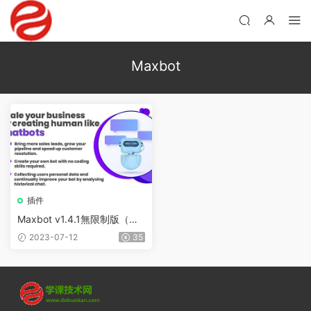
Maxbot
插件
Maxbot v1.4.1無限制版（已
漢化） – Chatbot Builder Wo
2023-07-12
35
rdPress插件