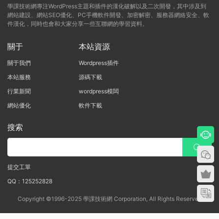
學課技術網專注WordPress主題和插件的漢化破解以及二次開發，其中涉及到
網站建設、網站SEO優化、PC手機軟件開發、加密解密、服務器網絡安全、軟
件漢化，同時也會和大家分享一些互聯網的學習資料。
關于
本站資源
關于我們
Wordpress插件
本站服務
源碼下載
行業新聞
wordpress模闆
網站優化
軟件下載
搜索
提交工單
QQ：125252828
Copyright ©1996-2025 學課技術網 Corporation, All Rights Reserved