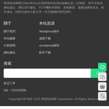
學課技術網專注WordPress主題和插件的漢化破解以及二次開發，其中涉及到
網站建設、網站SEO優化、PC手機軟件開發、加密解密、服務器網絡安全、軟
件漢化，同時也會和大家分享一些互聯網的學習資料。
關于
本站資源
關于我們
Wordpress插件
本站服務
源碼下載
行業新聞
wordpress模闆
網站優化
軟件下載
搜索
提交工單
QQ：125252828
Copyright ©1996-2025 學課技術網 Corporation, All Rights Reserved